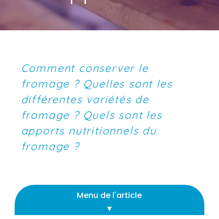
Comment conserver le
fromage ? Quelles sont les
différentes variétés de
fromage ? Quels sont les
apports nutritionnels du
fromage ?
Menu de l'article