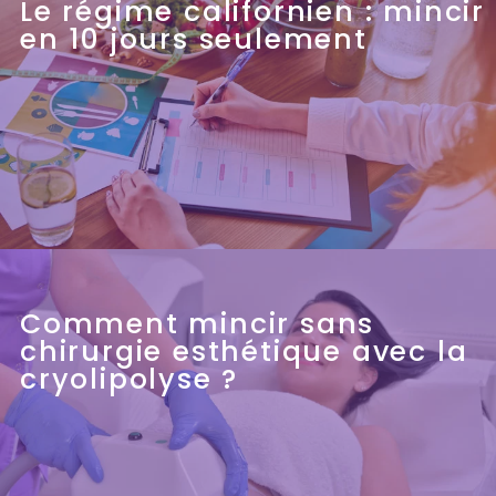
Le régime californien : mincir
en 10 jours seulement
Comment mincir sans
chirurgie esthétique avec la
cryolipolyse ?